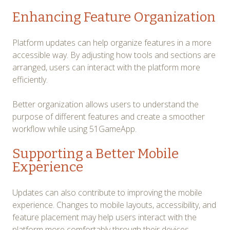
Enhancing Feature Organization
Platform updates can help organize features in a more
accessible way. By adjusting how tools and sections are
arranged, users can interact with the platform more
efficiently.
Better organization allows users to understand the
purpose of different features and create a smoother
workflow while using 51GameApp.
Supporting a Better Mobile
Experience
Updates can also contribute to improving the mobile
experience. Changes to mobile layouts, accessibility, and
feature placement may help users interact with the
platform more comfortably through their devices.