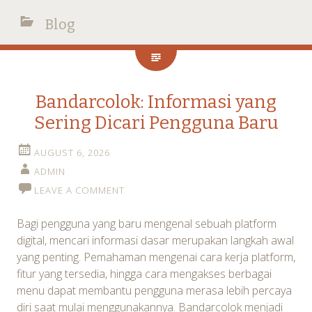
Blog
Bandarcolok: Informasi yang
Sering Dicari Pengguna Baru
AUGUST 6, 2026
ADMIN
LEAVE A COMMENT
Bagi pengguna yang baru mengenal sebuah platform
digital, mencari informasi dasar merupakan langkah awal
yang penting. Pemahaman mengenai cara kerja platform,
fitur yang tersedia, hingga cara mengakses berbagai
menu dapat membantu pengguna merasa lebih percaya
diri saat mulai menggunakannya. Bandarcolok menjadi