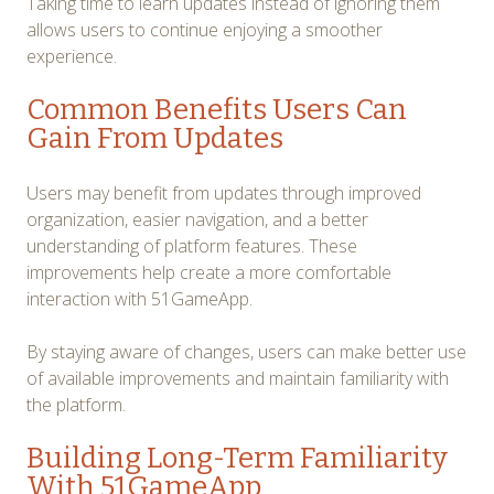
Taking time to learn updates instead of ignoring them
allows users to continue enjoying a smoother
experience.
Common Benefits Users Can
Gain From Updates
Users may benefit from updates through improved
organization, easier navigation, and a better
understanding of platform features. These
improvements help create a more comfortable
interaction with 51GameApp.
By staying aware of changes, users can make better use
of available improvements and maintain familiarity with
the platform.
Building Long-Term Familiarity
With 51GameApp