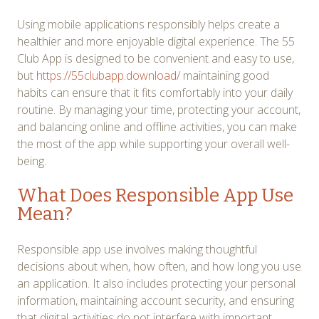
Using mobile applications responsibly helps create a
healthier and more enjoyable digital experience. The 55
Club App is designed to be convenient and easy to use,
but
https://55clubapp.download/
maintaining good
habits can ensure that it fits comfortably into your daily
routine. By managing your time, protecting your account,
and balancing online and offline activities, you can make
the most of the app while supporting your overall well-
being.
What Does Responsible App Use
Mean?
Responsible app use involves making thoughtful
decisions about when, how often, and how long you use
an application. It also includes protecting your personal
information, maintaining account security, and ensuring
that digital activities do not interfere with important