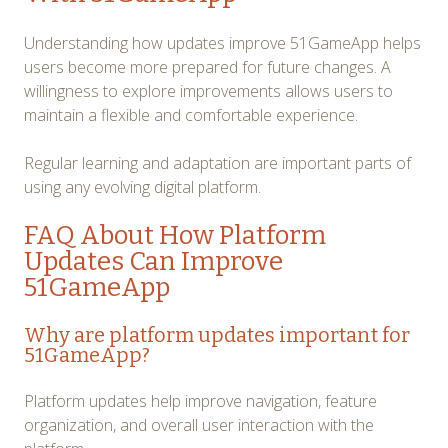
Understanding how updates improve 51GameApp helps
users become more prepared for future changes. A
willingness to explore improvements allows users to
maintain a flexible and comfortable experience.
Regular learning and adaptation are important parts of
using any evolving digital platform.
FAQ About How Platform
Updates Can Improve
51GameApp
Why are platform updates important for
51GameApp?
Platform updates help improve navigation, feature
organization, and overall user interaction with the