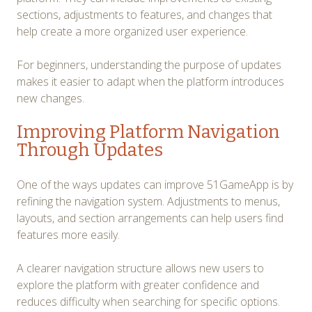
sections, adjustments to features, and changes that
help create a more organized user experience.
For beginners, understanding the purpose of updates
makes it easier to adapt when the platform introduces
new changes.
Improving Platform Navigation
Through Updates
One of the ways updates can improve 51GameApp is by
refining the navigation system. Adjustments to menus,
layouts, and section arrangements can help users find
features more easily.
A clearer navigation structure allows new users to
explore the platform with greater confidence and
reduces difficulty when searching for specific options.