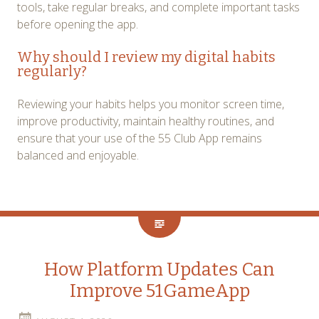
tools, take regular breaks, and complete important tasks
before opening the app.
Why should I review my digital habits
regularly?
Reviewing your habits helps you monitor screen time,
improve productivity, maintain healthy routines, and
ensure that your use of the 55 Club App remains
balanced and enjoyable.
How Platform Updates Can
Improve 51GameApp