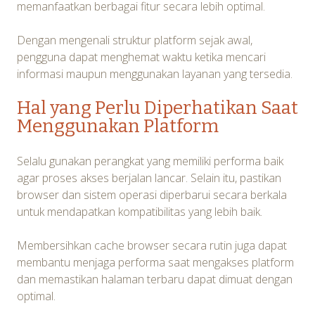
memanfaatkan berbagai fitur secara lebih optimal.
Dengan mengenali struktur platform sejak awal,
pengguna dapat menghemat waktu ketika mencari
informasi maupun menggunakan layanan yang tersedia.
Hal yang Perlu Diperhatikan Saat
Menggunakan Platform
Selalu gunakan perangkat yang memiliki performa baik
agar proses akses berjalan lancar. Selain itu, pastikan
browser dan sistem operasi diperbarui secara berkala
untuk mendapatkan kompatibilitas yang lebih baik.
Membersihkan cache browser secara rutin juga dapat
membantu menjaga performa saat mengakses platform
dan memastikan halaman terbaru dapat dimuat dengan
optimal.