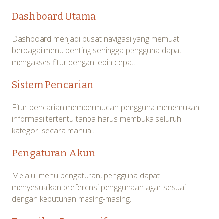
Dashboard Utama
Dashboard menjadi pusat navigasi yang memuat
berbagai menu penting sehingga pengguna dapat
mengakses fitur dengan lebih cepat.
Sistem Pencarian
Fitur pencarian mempermudah pengguna menemukan
informasi tertentu tanpa harus membuka seluruh
kategori secara manual.
Pengaturan Akun
Melalui menu pengaturan, pengguna dapat
menyesuaikan preferensi penggunaan agar sesuai
dengan kebutuhan masing-masing.