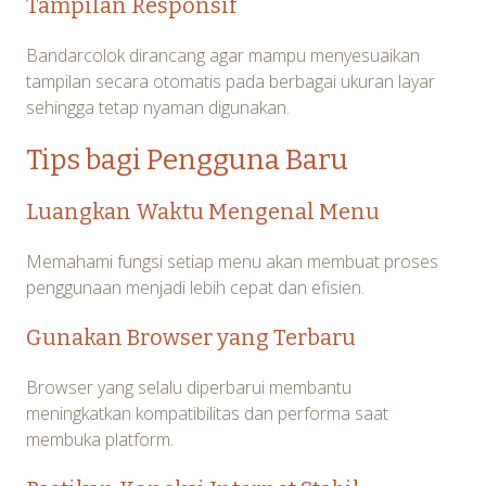
Tampilan Responsif
Bandarcolok dirancang agar mampu menyesuaikan
tampilan secara otomatis pada berbagai ukuran layar
sehingga tetap nyaman digunakan.
Tips bagi Pengguna Baru
Luangkan Waktu Mengenal Menu
Memahami fungsi setiap menu akan membuat proses
penggunaan menjadi lebih cepat dan efisien.
Gunakan Browser yang Terbaru
Browser yang selalu diperbarui membantu
meningkatkan kompatibilitas dan performa saat
membuka platform.