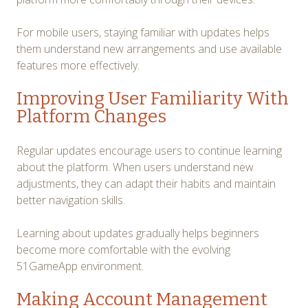
For mobile users, staying familiar with updates helps
them understand new arrangements and use available
features more effectively.
Improving User Familiarity With
Platform Changes
Regular updates encourage users to continue learning
about the platform. When users understand new
adjustments, they can adapt their habits and maintain
better navigation skills.
Learning about updates gradually helps beginners
become more comfortable with the evolving
51GameApp environment.
Making Account Management