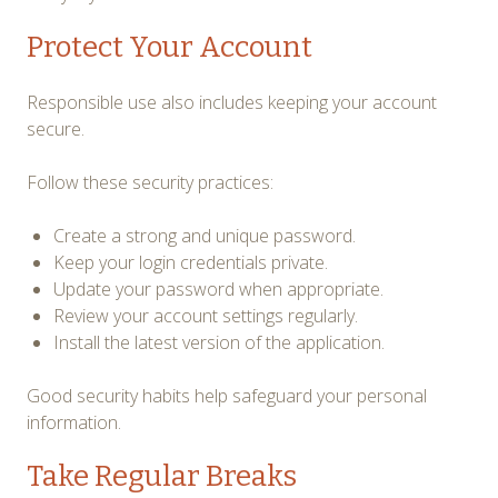
Protect Your Account
Responsible use also includes keeping your account
secure.
Follow these security practices:
Create a strong and unique password.
Keep your login credentials private.
Update your password when appropriate.
Review your account settings regularly.
Install the latest version of the application.
Good security habits help safeguard your personal
information.
Take Regular Breaks