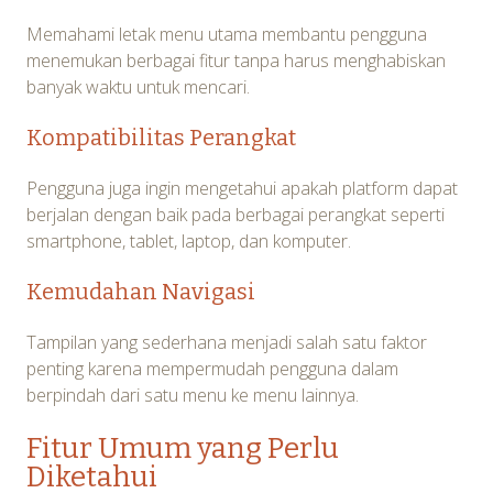
Memahami letak menu utama membantu pengguna
menemukan berbagai fitur tanpa harus menghabiskan
banyak waktu untuk mencari.
Kompatibilitas Perangkat
Pengguna juga ingin mengetahui apakah platform dapat
berjalan dengan baik pada berbagai perangkat seperti
smartphone, tablet, laptop, dan komputer.
Kemudahan Navigasi
Tampilan yang sederhana menjadi salah satu faktor
penting karena mempermudah pengguna dalam
berpindah dari satu menu ke menu lainnya.
Fitur Umum yang Perlu
Diketahui