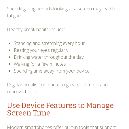
Spending long periods looking at a screen may lead to
fatigue.
Healthy break habits include:
Standing and stretching every hour
Resting your eyes regularly
Drinking water throughout the day
Walking for a few minutes
Spending time away from your device
Regular breaks contribute to greater comfort and
improved focus.
Use Device Features to Manage
Screen Time
Modern smartphones offer built-in tools that support