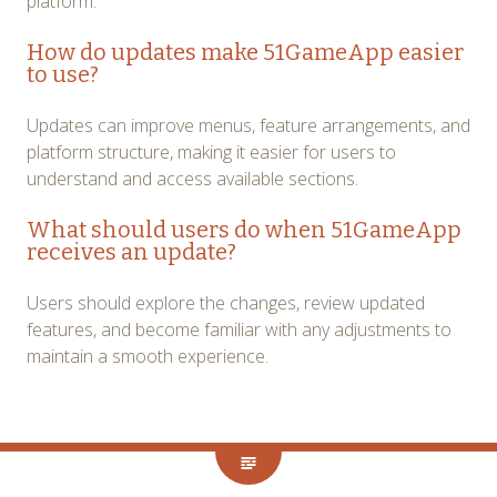
platform.
How do updates make 51GameApp easier
to use?
Updates can improve menus, feature arrangements, and
platform structure, making it easier for users to
understand and access available sections.
What should users do when 51GameApp
receives an update?
Users should explore the changes, review updated
features, and become familiar with any adjustments to
maintain a smooth experience.