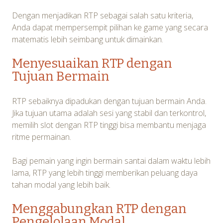
Dengan menjadikan RTP sebagai salah satu kriteria,
Anda dapat mempersempit pilihan ke game yang secara
matematis lebih seimbang untuk dimainkan.
Menyesuaikan RTP dengan
Tujuan Bermain
RTP sebaiknya dipadukan dengan tujuan bermain Anda.
Jika tujuan utama adalah sesi yang stabil dan terkontrol,
memilih slot dengan RTP tinggi bisa membantu menjaga
ritme permainan.
Bagi pemain yang ingin bermain santai dalam waktu lebih
lama, RTP yang lebih tinggi memberikan peluang daya
tahan modal yang lebih baik.
Menggabungkan RTP dengan
Pengelolaan Modal