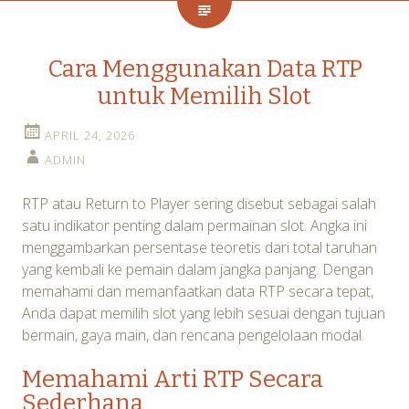
Cara Menggunakan Data RTP
untuk Memilih Slot
APRIL 24, 2026
ADMIN
RTP atau Return to Player sering disebut sebagai salah
satu indikator penting dalam permainan slot. Angka ini
menggambarkan persentase teoretis dari total taruhan
yang kembali ke pemain dalam jangka panjang. Dengan
memahami dan memanfaatkan data RTP secara tepat,
Anda dapat memilih slot yang lebih sesuai dengan tujuan
bermain, gaya main, dan rencana pengelolaan modal.
Memahami Arti RTP Secara
Sederhana