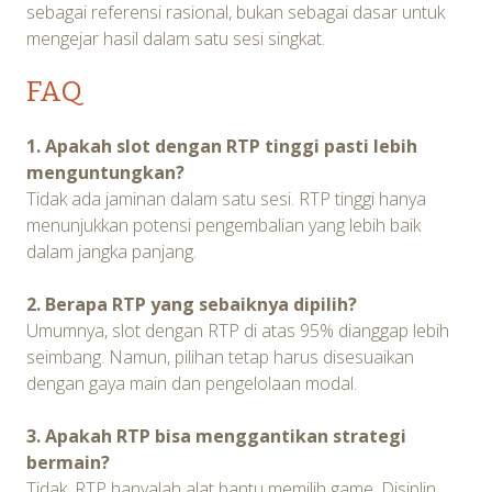
sebagai referensi rasional, bukan sebagai dasar untuk
mengejar hasil dalam satu sesi singkat.
FAQ
1. Apakah slot dengan RTP tinggi pasti lebih
menguntungkan?
Tidak ada jaminan dalam satu sesi. RTP tinggi hanya
menunjukkan potensi pengembalian yang lebih baik
dalam jangka panjang.
2. Berapa RTP yang sebaiknya dipilih?
Umumnya, slot dengan RTP di atas 95% dianggap lebih
seimbang. Namun, pilihan tetap harus disesuaikan
dengan gaya main dan pengelolaan modal.
3. Apakah RTP bisa menggantikan strategi
bermain?
Tidak. RTP hanyalah alat bantu memilih game. Disiplin,