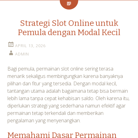
Strategi Slot Online untuk
Pemula dengan Modal Kecil
APRIL 13, 2026
ADMIN
Bagi pemula, permainan slot online sering terasa
menarik sekaligus membingungkan karena banyaknya
pilihan dan fitur yang tersedia. Dengan modal kecil,
tantangan utama adalah bagaimana tetap bisa bermain
lebih lama tanpa cepat kehabisan saldo. Oleh karena itu,
diperlukan strategi yang sederhana namun efektif agar
permainan tetap terkendali dan memberikan
pengalaman yang menyenangkan.
Memahami Dasar Permainan