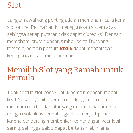
Slot
Langkah awal yang penting adalah memahami cara kerja
slot online. Permainan ini menggunakan sistem acak
sehingga setiap putaran tidak dapat diprediksi. Dengan
memahami aturan dasar, simbol, serta fitur yang
tersedia, pemain pemula
idx66
dapat menghindari
kebingungan saat mulai bermain.
Memilih Slot yang Ramah untuk
Pemula
Tidak semua slot cocok untuk pemain dengan modal
kecil. Sebaiknya pilih permainan dengan taruhan
minimum rendah dan fitur yang mudah dipahami. Slot
dengan volatilitas rendah juga bisa menjadi pilihan
karena cenderung memberikan kemenangan kecil lebih
sering, sehingga saldo dapat bertahan lebih lama.