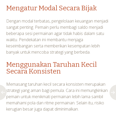
Mengatur Modal Secara Bijak
Dengan modal terbatas, pengelolaan keuangan menjadi
sangat penting. Pemain perlu membagi saldo menjadi
beberapa sesi permainan agar tidak habis dalam satu
waktu. Pendekatan ini membantu menjaga
keseimbangan serta memberikan kesempatan lebih
banyak untuk mencoba strategi yang berbeda.
Menggunakan Taruhan Kecil
Secara Konsisten
Memasang taruhan kecil secara konsisten merupakan
strategi yang aman bagi pemula. Cara ini memungkinkan
pemain untuk menikmati permainan lebih lama sambil
memahami pola dan ritme permainan. Selain itu, risiko
kerugian besar juga dapat diminimalkan.